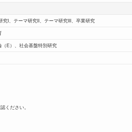
究I、テーマ研究II、テーマ研究III、卒業研究
育
論（E）、社会基盤特別研究
確認ください。