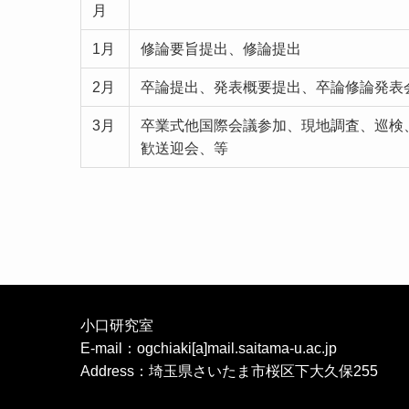
月
1月
修論要旨提出、修論提出
2月
卒論提出、発表概要提出、卒論修論発表
3月
卒業式他国際会議参加、現地調査、巡検
歓送迎会、等
小口研究室
E-mail：ogchiaki[a]mail.saitama-u.ac.jp
Address：埼玉県さいたま市桜区下大久保255