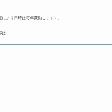
定により日時は毎年変動します）。
容は、